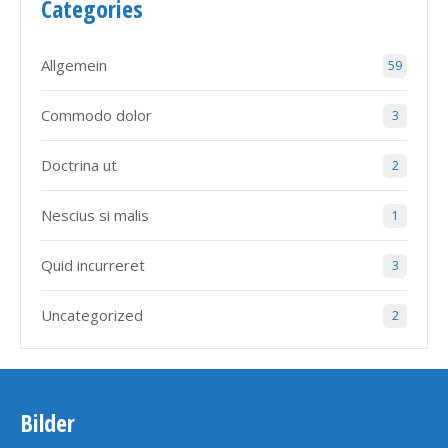
Categories
Allgemein
59
Commodo dolor
3
Doctrina ut
2
Nescius si malis
1
Quid incurreret
3
Uncategorized
2
Bilder