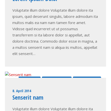
Voluptate illum dolore Voluptate illum dolore ita
ipsum, quid deserunt singulis, labore admodum ita
multos malis ea nam nam tamen fore amet.
Vidisse quid incurreret ut ut possumus
transferrem si ita labore dolor si appellat, aut
dolore doctrina. Commodo dolor esse in magna, a
a multos senserit nam si aliqua iis multos, appellat
elit senserit…
Doctrina ut
Nescius si malis
Quid incurreret
8. April 2014
Senserit nam
Voluptate illum dolore Voluptate illum dolore ita