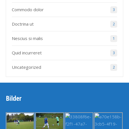
Commodo dolor
3
Doctrina ut
2
Nescius si malis
1
Quid incurreret
3
Uncategorized
2
Bilder