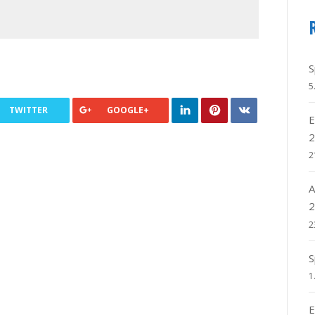
S
5
TWITTER
GOOGLE+
E
2
2
A
2
2
S
1
E