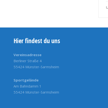
U
Hier findest du uns
Vereinsadresse
Berliner Straße 4
55424 Münster-Sarmsheim
Sportgelände
Am Bahndamm 1
55424 Münster-Sarmsheim