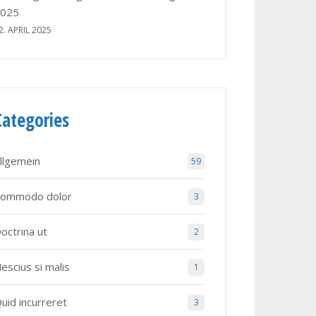
025
2. APRIL 2025
Categories
llgemein
59
ommodo dolor
3
octrina ut
2
escius si malis
1
uid incurreret
3