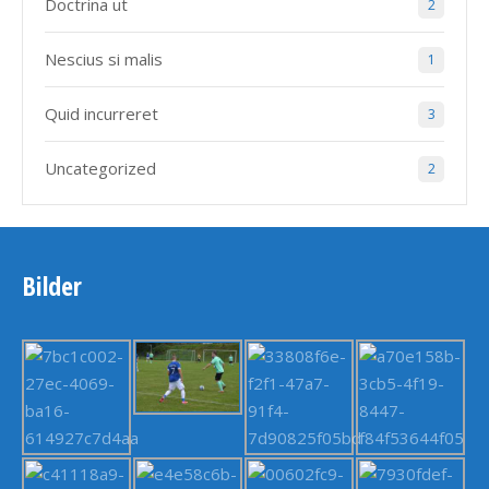
Doctrina ut
2
Nescius si malis
1
Quid incurreret
3
Uncategorized
2
Bilder