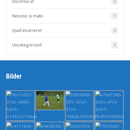
Doctrina ut
2
Nescius si malis
1
Quid incurreret
3
Uncategorized
2
Bilder